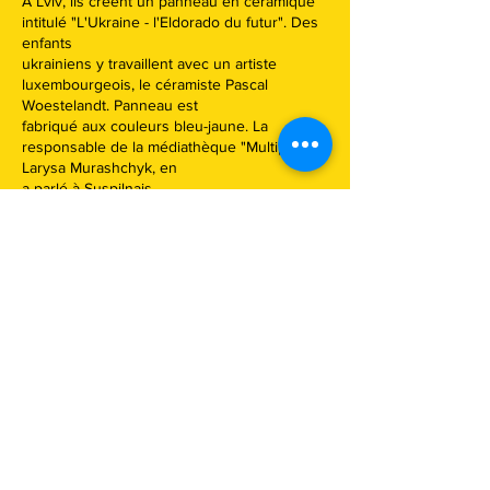
À Lviv, ils créent un panneau en céramique
intitulé "L'Ukraine - l'Eldorado du futur". Des
enfants
ukrainiens y travaillent avec un artiste
luxembourgeois, le céramiste Pascal
Woestelandt. Panneau est
fabriqué aux couleurs bleu-jaune. La
responsable de la médiathèque "Multiplex",
Larysa Murashchyk, en
a parlé à Suspilnais.
En plus des enfants ukrainiens, des enfants
de 197 pays participeront à la création de
panneaux, une partie
de la fresque est déjà réalisée.
"Eldorado” comme nom et thême de la
fresque en céramique pour la reconstruction
de u pays ukrainien.
Il faut y reconstruire des écoles, des
maisons, ...
. L'idée est de créer une grande fresque qui
contiendra 2023 plaques d'argile provenant
de 197 pays du
monde", explique le céramiste Pascal
Woestelandt.