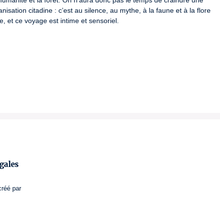
humanité et la forêt. On n’aura donc pas le temps de craindre une 
sation citadine : c’est au silence, au mythe, à la faune et à la flore 
 et ce voyage est intime et sensoriel.
gales
créé par