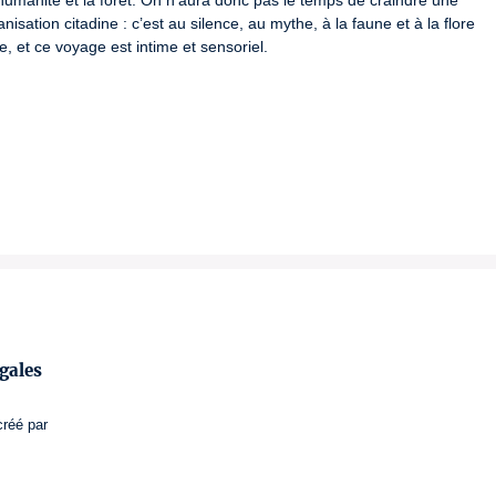
humanité et la forêt. On n’aura donc pas le temps de craindre une 
sation citadine : c’est au silence, au mythe, à la faune et à la flore 
 et ce voyage est intime et sensoriel.
gales
créé par