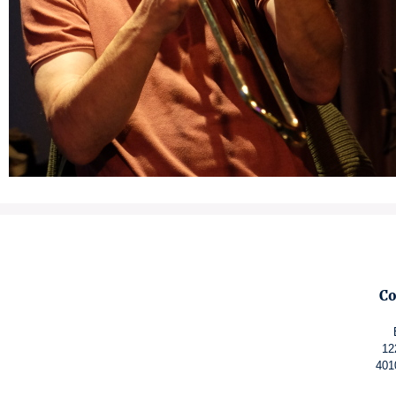
Co
12
401