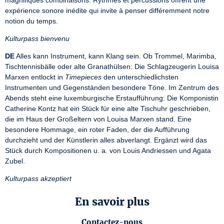
magnifiques combinaisons. Rythmes et percussions offrent une 
expérience sonore inédite qui invite à penser différemment notre 
notion du temps.
Kulturpass bienvenu
DE
 Alles kann Instrument, kann Klang sein. Ob Trommel, Marimba, 
Tischtennisbälle oder alte Granathülsen: Die Schlagzeugerin Louisa 
Marxen entlockt in 
Timepieces
 den unterschiedlichsten 
Instrumenten und Gegenständen besondere Töne. Im Zentrum des 
Abends steht eine luxemburgische Erstaufführung: Die Komponistin 
Catherine Kontz hat ein Stück für eine alte Tischuhr geschrieben, 
die im Haus der Großeltern von Louisa Marxen stand. Eine 
besondere Hommage, ein roter Faden, der die Aufführung 
durchzieht und der Künstlerin alles abverlangt. Ergänzt wird das 
Stück durch Kompositionen u. a. von Louis Andriessen und Agata 
Zubel.
Kulturpass akzeptiert
En savoir plus
Contactez-nous