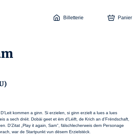
Billetterie
Panier
Sam
U)
’Leit kommen a ginn. Si erzielen, si ginn erzielt a lues a lues 
s a sech dréit. Dobäi geet et ëm d’Léift, de Krich an d’Frëndschaft, 
n. D’Zitat „Play it again, Sam“, fälschlecherweis dem Personage 
rach, war de Startpunkt vun dësem Erzielstéck. 