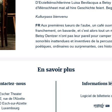
D’Erzielkënschtlerinne Luisa Bevilacqua a Bets
d’Mënschheet mat all hire Geschichte feiert. Beg
Kulturpass bienvenu
FR
 Aux premières lueurs de l’aube, un café ouvr
franchement, on bavarde, et c’est alors tout un
Betsy Dentzer n’ont pas leur pareil pour camper
sonorités inattendues et inventives de la percus
poétiques, ordinaires ou surprenantes, ces histo
chacun·e de nous.
Kulturpass akzeptiert
En savoir plus
ntactez-nous
Informations lé
Escher Theater
Logiciel de billetterie
2, rue de l'Alzette
0 Esch-sur-Alzette
Luxembourg