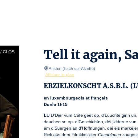
Tell it again, 
/ CLOS
Ariston
(
Esch-sur-Alzette
)
Afficher le plan
ERZIELKONSCHT A.S.B.L. (L
en luxembourgeois et français
Durée 1h15
LU
 D’Dier vum Café geet op, d’Luuchte ginn un. D
dauchen se op: d’Geschichten, déi jidderee vun ei
ëm d’Suergen an d’Hoffnungen, déi eis markéiere
Rick aus dem Filmklassiker 
Casablanca
 zougesp