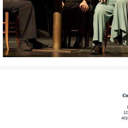
Co
12
401