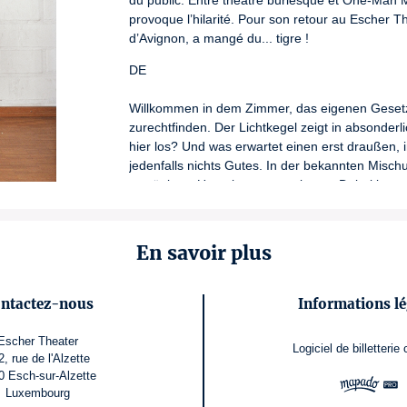
du public. Entre théâtre burlesque et One-Man M
provoque l’hilarité. Pour son retour au Escher Th
d’Avignon, a mangé du... tigre !
DE
Willkommen in dem Zimmer, das eigenen Gesetzen
zurechtfinden. Der Lichtkegel zeigt in absonder
hier los? Und was erwartet einen erst draußen, 
jedenfalls nichts Gutes. In der bekannten Mischu
unwägbare Umgebung zu meistern. Dabei kommt 
menschlichen ebenso wie der tierischen Natur e
EN
En savoir plus
With an irresistible phlegm reminiscent of Mr. Be
surprise and bewilder you. Locked in an enigmati
ntactez-nous
Informations lé
champion has more than one trick up his sleeve.
audience’s looks. Halfway between burlesque t
Escher Theater
Logiciel de billetterie
attempts are no longer under control and trigger hi
2, rue de l'Alzette
artist, revealed at Avignon’s OFF Festival, is... R
0 Esch-sur-Alzette
Luxembourg