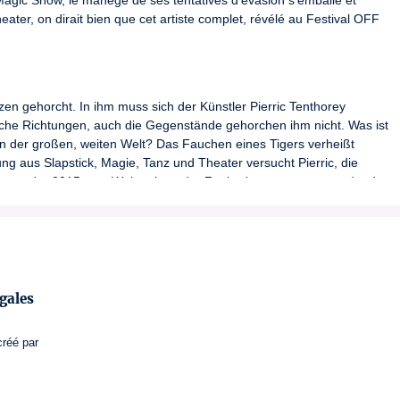
agic Show, le manège de ses tentatives d’évasion s’emballe et 
eater, on dirait bien que cet artiste complet, révélé au Festival OFF 
 gehorcht. In ihm muss sich der Künstler Pierric Tenthorey 
liche Richtungen, auch die Gegenstände gehorchen ihm nicht. Was ist 
in der großen, weiten Welt? Das Fauchen eines Tigers verheißt 
ng aus Slapstick, Magie, Tanz und Theater versucht Pierric, die 
er, der 2015 zum Weltmeister der Zauberkunst ernannt wurde, der 
rstaunlich nahe.
an’s or Buster Keaton’s comicality, Pierric bends over backwards to 
c room where the furniture and items come to life, the world magic 
gales
 He surpasses himself to break open both the door’s lock and the 
heater and One-Man Magic Show, the goings-on of his escape 
créé par
larity. For his return at Escher Theater, it does look like this full 
aring to go!