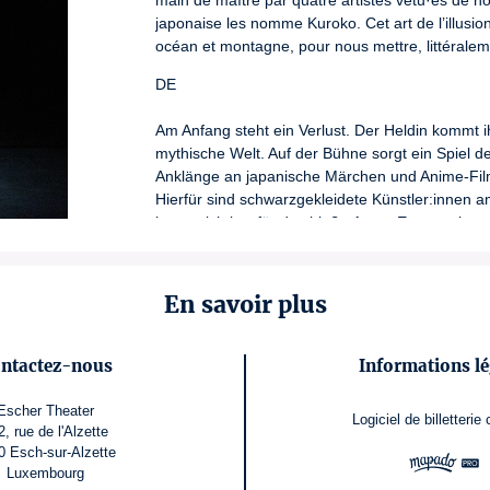
main de maître par quatre artistes vêtu·es de noir e
japonaise les nomme Kuroko. Cet art de l’illusio
océan et montagne, pour nous mettre, littéralem
DE
Am Anfang steht ein Verlust. Der Heldin kommt i
mythische Welt. Auf der Bühne sorgt ein Spiel der
Anklänge an japanische Märchen und Anime-Fil
Hierfür sind schwarzgekleidete Künstler:innen am 
kaum sichtbar für das bloße Auge. Entsprechen
mit der Darstellerin nehmen sie das junge Publi
hinauf in die höchsten Höhen.
En savoir plus
EN
Inspired by Japanese tales, "Yumé" narrates the 
ntactez-nous
Informations lé
awaits her, filled with mysterious and magical cr
plunges us into the protagonist’s dream. Around 
Escher Theater
Logiciel de billetterie
black-clad artists hidden in darkness. Invisible 
2, rue de l'Alzette
illusion carries adults and children away to fanta
0 Esch-sur-Alzette
into the clouds.
Luxembourg