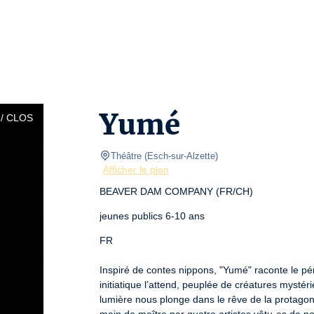
Yumé
/ CLOS
Théâtre
(
Esch-sur-Alzette
)
Afficher le plan
BEAVER DAM COMPANY (FR/CH)
jeunes publics 6-10 ans
FR
Inspiré de contes nippons, "Yumé" raconte le pér
initiatique l’attend, peuplée de créatures mysté
lumière nous plonge dans le rêve de la protagoni