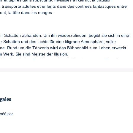
t tapi·es dans l’obscurité. Invisibles à l’œil nu, la tradition 
n transporte adultes et enfants dans des contrées fantastiques entre 
ent, la tête dans les nuages.
hr Schatten abhanden. Um ihn wiederzufinden, begibt sie sich in eine 
 Schatten und des Lichts für eine filigrane Atmosphäre, voller 
me. Rund um die Tänzerin wird das Bühnenbild zum Leben erweckt. 
Werk. Sie sind Meister der Illusion,

d der japanischen Tradition werden sie Kuroko genannt. Gemeinsam 
kum mit auf eine Reise durch Berge, entlang der Meeresküste – bis 
journey of a heroine whose shadow is stolen. An initiatory quest 
gales
eatures. On stage, a succession of shadow and light interplays 
the dancer, items and garments come to life, masterfully held by four 
créé par
to the naked eye, Japanese tradition names them Kuroko. This art of 
stical lands between ocean and mountains, to put, literally, our heads 