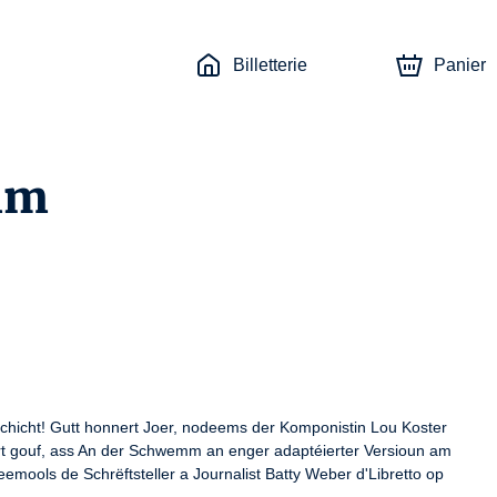
Billetterie
Panier
mm
icht! Gutt honnert Joer, nodeems der Komponistin Lou Koster 
 gouf, ass An der Schwemm an enger adaptéierter Versioun am 
emools de Schrëftsteller a Journalist Batty Weber d'Libretto op 