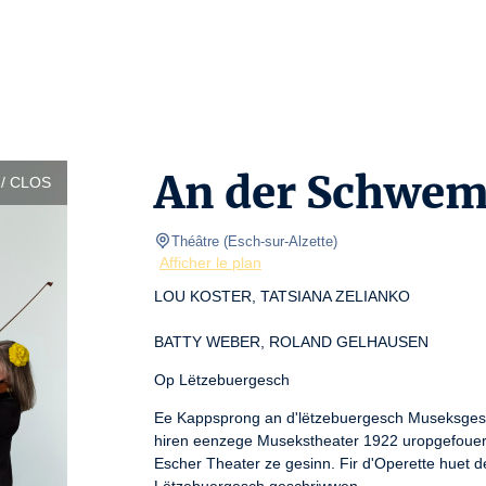
An der Schwe
/ CLOS
Théâtre
(
Esch-sur-Alzette
)
Afficher le plan
LOU KOSTER, TATSIANA ZELIANKO
BATTY WEBER, ROLAND GELHAUSEN
Op Lëtzebuergesch
Ee Kappsprong an d'lëtzebuergesch Museksgesch
hiren eenzege Musekstheater 1922 uropgefouert
Escher Theater ze gesinn. Fir d'Operette huet de