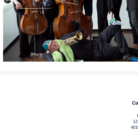
Co
12
401