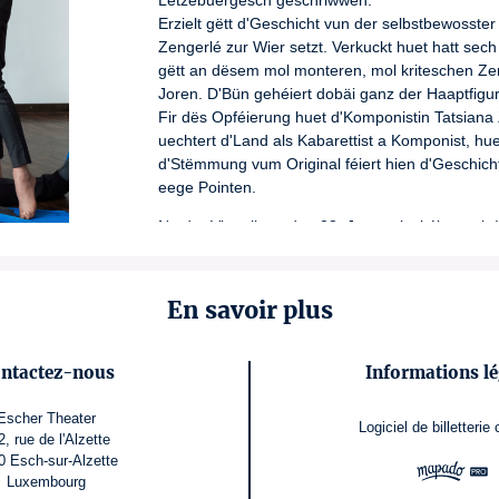
Lëtzebuergesch geschriwwen.

Erzielt gëtt d'Geschicht vun der selbstbewosste
Zengerlé zur Wier setzt. Verkuckt huet hatt 
gëtt an dësem mol monteren, mol kriteschen Ze
Joren. D'Bün gehéiert dobäi ganz der Haaptfigur, 
Fir dës Opféierung huet d'Komponistin Tatsiana
uechtert d'Land als Kabarettist a Komponist, hu
d'Stëmmung vum Original féiert hien d'Geschicht
eege Pointen.
No der Virstellung den 28. Januar invitéiere mir
En savoir plus
ntactez-nous
Informations lé
Escher Theater
Logiciel de billetterie
2, rue de l'Alzette
0 Esch-sur-Alzette
Luxembourg