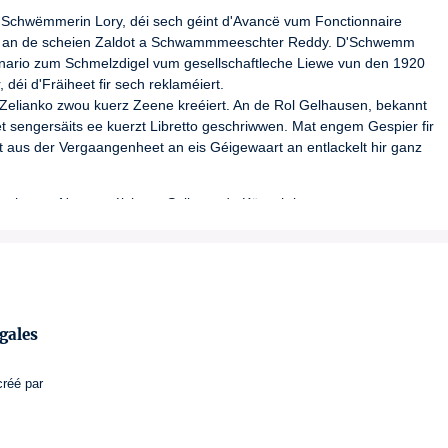
r Schwëmmerin Lory, déi sech géint d'Avancë vum Fonctionnaire 
sech an de scheien Zaldot a Schwammmeeschter Reddy. D'Schwemm 
nario zum Schmelzdigel vum gesellschaftleche Liewe vun den 1920 
déi d'Fräiheet fir sech reklaméiert.

 Zelianko zwou kuerz Zeene kreéiert. An de Rol Gelhausen, bekannt 
et sengersäits ee kuerzt Libretto geschriwwen. Mat engem Gespier fir 
 aus der Vergaangenheet an eis Géigewaart an entlackelt hir ganz 
 Iech op e Nogespréich am Sall mat de Kënschtler.
gales
créé par