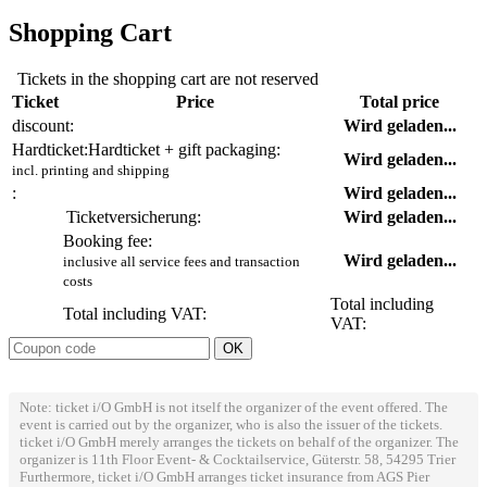
Shopping Cart
Tickets in the shopping cart are not reserved
Ticket
Price
Total price
discount:
Wird geladen...
Hardticket:
Hardticket + gift packaging:
Wird geladen...
incl. printing and shipping
:
Wird geladen...
Ticketversicherung:
Wird geladen...
Booking fee:
Wird geladen...
inclusive all service fees and transaction
costs
Total including
Total including VAT:
VAT:
Note: ticket i/O GmbH is not itself the organizer of the event offered. The
event is carried out by the organizer, who is also the issuer of the tickets.
ticket i/O GmbH merely arranges the tickets on behalf of the organizer. The
organizer is 11th Floor Event- & Cocktailservice, Güterstr. 58, 54295 Trier
Furthermore, ticket i/O GmbH arranges ticket insurance from AGS Pier