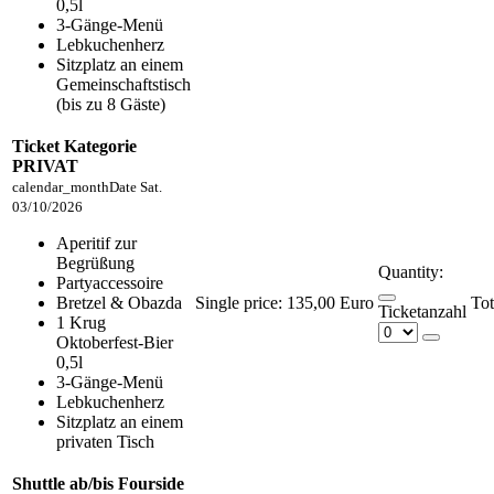
0,5l
3-Gänge-Menü
Lebkuchenherz
Sitzplatz an einem
Gemeinschaftstisch
(bis zu 8 Gäste)
Ticket Kategorie
PRIVAT
calendar_month
Date
Sat.
03/10/2026
Aperitif zur
Begrüßung
Quantity:
Partyaccessoire
Bretzel & Obazda
Single price:
135,00 Euro
Ticketanzahl
1 Krug
Oktoberfest-Bier
0,5l
3-Gänge-Menü
Lebkuchenherz
Sitzplatz an einem
privaten Tisch
Shuttle ab/bis Fourside