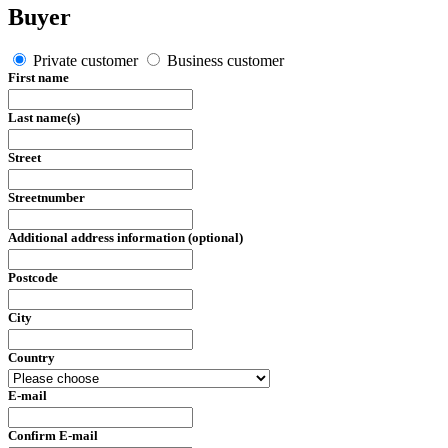
Buyer
Private customer
Business customer
First name
Last name(s)
Street
Streetnumber
Additional address information (optional)
Postcode
City
Country
E-mail
Confirm E-mail