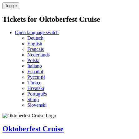
Toggle
Tickets for
Oktoberfest Cruise
Open language switch
Deutsch
English
Français
Nederlands
Polski
Italiano
Español
Русский
Türkçe
Hrvatski
Português
Shqip
Slovenski
Oktoberfest Cruise