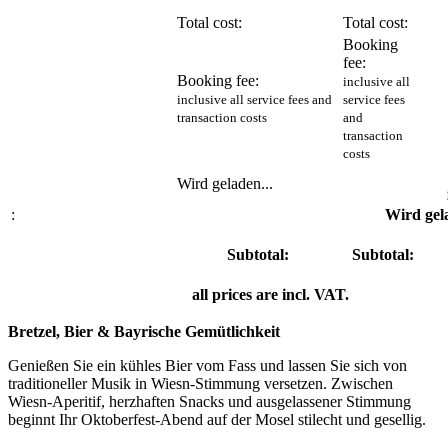
Total cost:
Total cost:
Booking
fee:
Booking fee:
inclusive all
inclusive all service fees and
service fees
transaction costs
and
transaction
costs
Wird geladen...
:
Wird gela
Subtotal:
Subtotal:
all prices are incl. VAT.
Bretzel, Bier & Bayrische Gemütlichkeit
Genießen Sie ein kühles Bier vom Fass und lassen Sie sich von
traditioneller Musik in Wiesn-Stimmung versetzen. Zwischen
Wiesn-Aperitif, herzhaften Snacks und ausgelassener Stimmung
beginnt Ihr Oktoberfest-Abend auf der Mosel stilecht und gesellig.