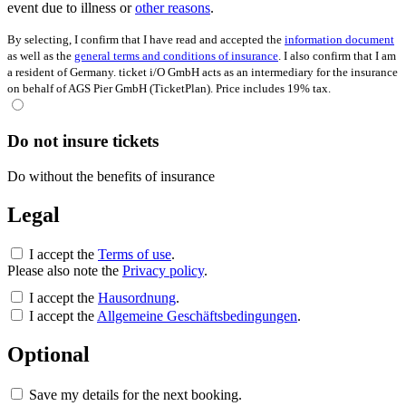
event due to illness or
other reasons
.
By selecting, I confirm that I have read and accepted the
information document
as well as the
general terms and conditions of insurance
. I also confirm that I am
a resident of Germany. ticket i/O GmbH acts as an intermediary for the insurance
on behalf of AGS Pier GmbH (TicketPlan). Price includes 19% tax.
Do not insure tickets
Do without the benefits of insurance
Legal
I accept the
Terms of use
.
Please also note the
Privacy policy
.
I accept the
Hausordnung
.
I accept the
Allgemeine Geschäftsbedingungen
.
Optional
Save my details for the next booking.