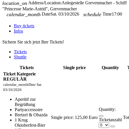
location_on
Address/Location:
Anlegestelle Grevenmacher - Schiff
"Princesse Marie-Astrid", Grevenmacher
calendar_month
Date
Sat. 03/10/2026
schedule
Time
17:00
Buy tickets
Infos
Sichern Sie sich jetzt Ihre Tickets!
Tickets
Shuttle
Tickets
Single price
Quantity
Ticket Kategorie
REGULÄR
calendar_month
Date
Sat.
03/10/2026
Aperitif zur
Begrüßung
Quantity:
Partyaccessoire
Bretzel & Obazda
Single price:
125,00 Euro
Ticketanzahl
1 Krug
Oktoberfest-Bier