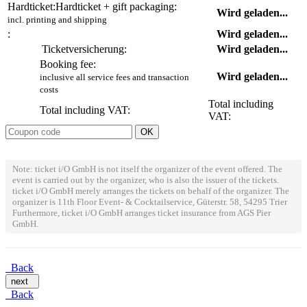
Hardticket:
Hardticket + gift packaging:
Wird geladen...
incl. printing and shipping
:
Wird geladen...
Ticketversicherung:
Wird geladen...
Booking fee:
Wird geladen...
inclusive all service fees and transaction
costs
Total including
Total including VAT:
VAT:
Note: ticket i/O GmbH is not itself the organizer of the event offered. The
event is carried out by the organizer, who is also the issuer of the tickets.
ticket i/O GmbH merely arranges the tickets on behalf of the organizer. The
organizer is 11th Floor Event- & Cocktailservice, Güterstr. 58, 54295 Trier
Furthermore, ticket i/O GmbH arranges ticket insurance from AGS Pier
GmbH.
Back
next
Back