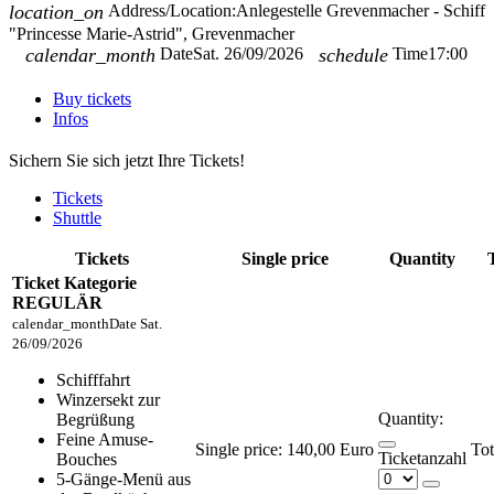
location_on
Address/Location:
Anlegestelle Grevenmacher - Schiff
"Princesse Marie-Astrid", Grevenmacher
calendar_month
Date
Sat. 26/09/2026
schedule
Time
17:00
Buy tickets
Infos
Sichern Sie sich jetzt Ihre Tickets!
Tickets
Shuttle
Tickets
Single price
Quantity
Ticket Kategorie
REGULÄR
calendar_month
Date
Sat.
26/09/2026
Schifffahrt
Winzersekt zur
Quantity:
Begrüßung
Feine Amuse-
Single price:
140,00 Euro
Ticketanzahl
Bouches
5-Gänge-Menü aus