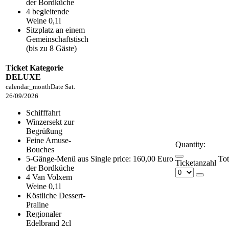
der Bordküche
4 begleitende
Weine 0,1l
Sitzplatz an einem
Gemeinschaftstisch
(bis zu 8 Gäste)
Ticket Kategorie
DELUXE
calendar_month
Date
Sat.
26/09/2026
Schifffahrt
Winzersekt zur
Begrüßung
Feine Amuse-
Quantity:
Bouches
5-Gänge-Menü aus
Single price:
160,00 Euro
Ticketanzahl
der Bordküche
4 Van Volxem
Weine 0,1l
Köstliche Dessert-
Praline
Regionaler
Edelbrand 2cl