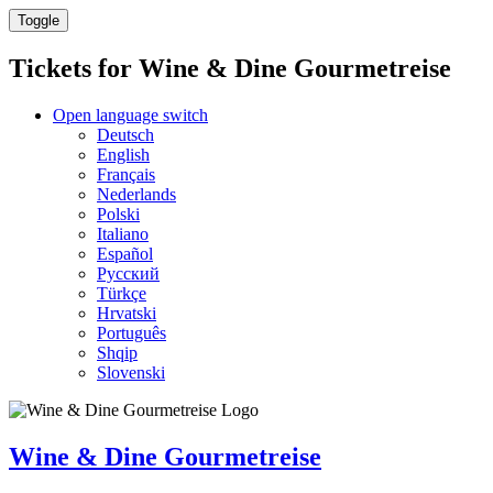
Toggle
Tickets for
Wine & Dine Gourmetreise
Open language switch
Deutsch
English
Français
Nederlands
Polski
Italiano
Español
Русский
Türkçe
Hrvatski
Português
Shqip
Slovenski
Wine & Dine Gourmetreise