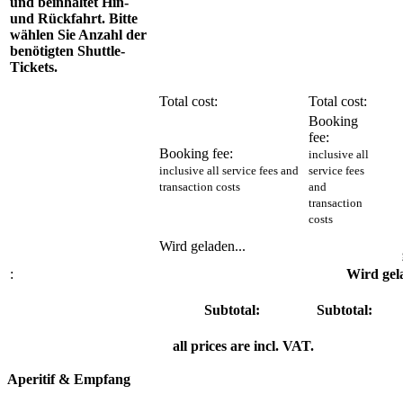
und beinhaltet Hin-
und Rückfahrt. Bitte
wählen Sie Anzahl der
benötigten Shuttle-
Tickets.
Total cost:
Total cost:
Booking
fee:
Booking fee:
inclusive all
inclusive all service fees and
service fees
transaction costs
and
transaction
costs
Wird geladen...
:
Wird gela
Subtotal:
Subtotal:
all prices are incl. VAT.
Aperitif & Empfang