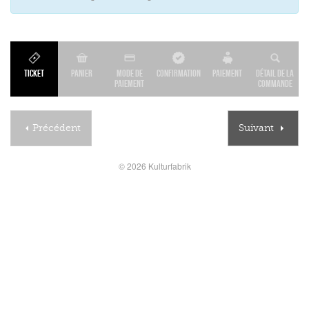
Ticket
Panier
Mode de
Confirmation
Paiement
Détail de la
paiement
commande
Précédent
Suivant
© 2026 Kulturfabrik