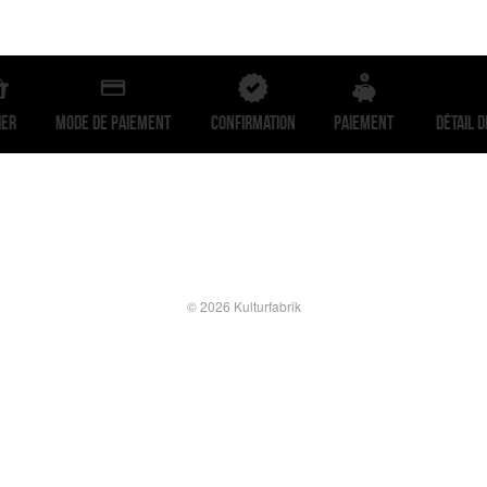
ier
Mode de paiement
Confirmation
Paiement
Détail 
© 2026 Kulturfabrik