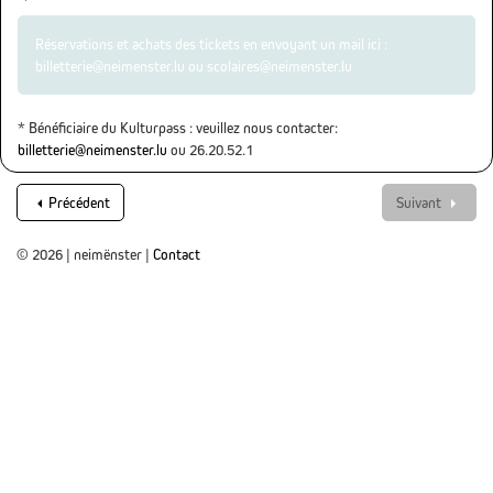
Réservations et achats des tickets en envoyant un mail ici :
billetterie@neimenster.lu ou scolaires@neimenster.lu
* Bénéficiaire du Kulturpass : veuillez nous contacter:
billetterie@neimenster.lu
ou 26.20.52.1
Précédent
Suivant
© 2026 | neimënster |
Contact