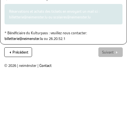
Réservations et achats des tickets en envoyant un mail ici :
billetterie@neimenster.lu ou scolaires@neimenster.lu
* Bénéficiaire du Kulturpass : veuillez nous contacter:
billetterie@neimenster.lu
ou 26.20.52.1
Précédent
Suivant
© 2026 | neimënster |
Contact