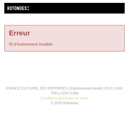
Erreur
ID d'événement invalide
ESPACE CULTUREL DES ROTONDES | Etablissement public | RCS J148 |
TVA LU35571268
Conditions générales de vente
© 2026 Rotondes