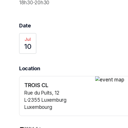
18h30-20h30
Date
Jul
10
Location
TROIS CL
(opens in a n
Rue du Puits, 12
L-2355 Luxemburg
Luxembourg
(opens in a new tab)