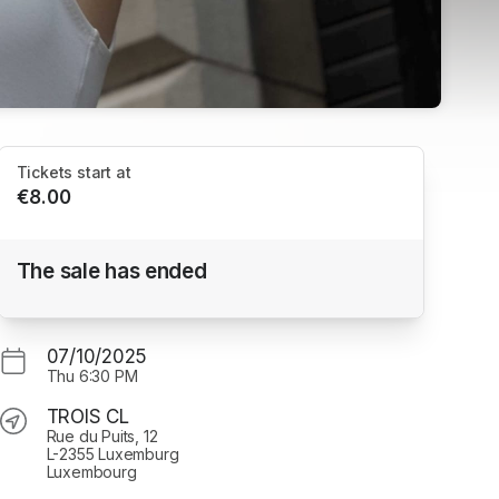
Tickets start at
€8.00
10.07.2025 | OPEN MOVERS avec Rosa
The sale has ended
Chimenti
TROIS CL
07/10/2025
Thu
6:30 PM
TROIS CL
Rue du Puits, 12
L-2355 Luxemburg
Luxembourg