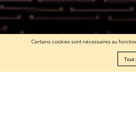
Certains cookies sont nécessaires au fonction
Tout 
Réservez vos pass !
Decouvrez nos offres
Escher Theater
Théâtre
— 122, rue de l'Alzette
4010 Esch-sur-Alzette