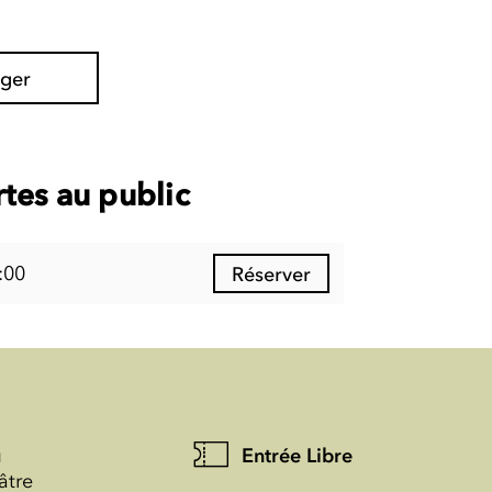
ager
tes au public
:00
Réserver
u
Entrée Libre
âtre