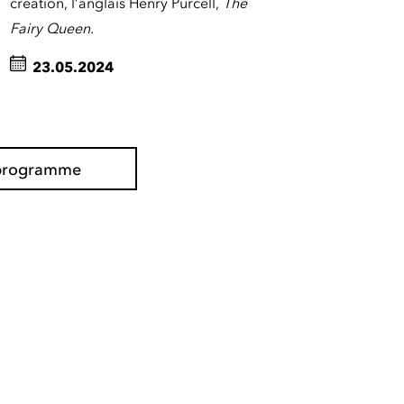
création, l’anglais Henry Purcell,
The
Fairy Queen
.
23.05.2024
e programme