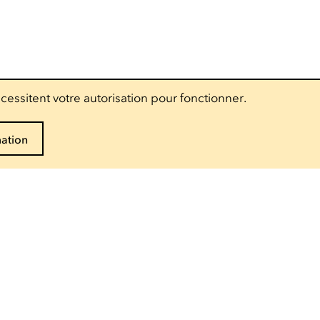
cessitent votre autorisation pour fonctionner.
mation
Suivez-nous
Accès pro
Presse
Espace technique