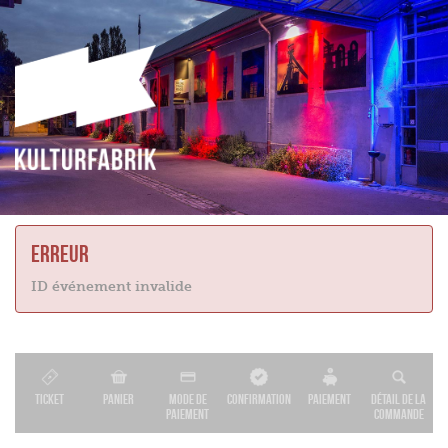
Erreur
ID événement invalide
Ticket
Panier
Mode de
Confirmation
Paiement
Détail de la
paiement
commande