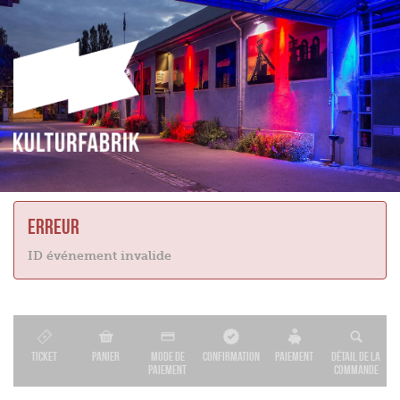
Erreur
ID événement invalide
Ticket
Panier
Mode de
Confirmation
Paiement
Détail de la
paiement
commande