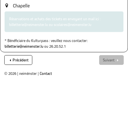
Chapelle
Réservations et achats des tickets en envoyant un mail ici :
billetterie@neimenster.lu ou scolaires@neimenster.lu
* Bénéficiaire du Kulturpass : veuillez nous contacter:
billetterie@neimenster.lu
ou 26.20.52.1
Précédent
Suivant
© 2026 | neimënster |
Contact