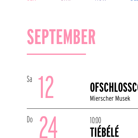
SEPTEMBER
12
Sa
OFSCHLOSSC
Mierscher Musek
24
Do
10:00
TIÉBÉLÉ