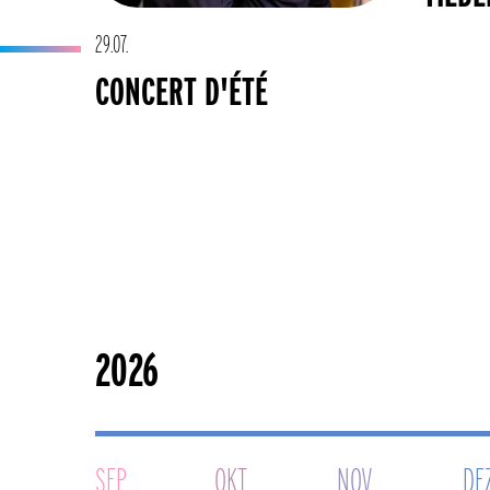
29.07.
CONCERT D'ÉTÉ
SEP.
OKT.
NOV.
DEZ