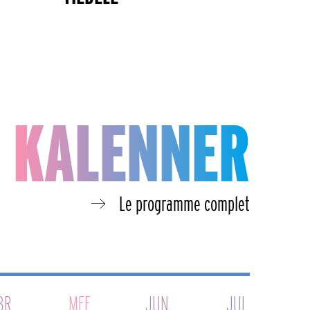
KALENNER
Le programme complet
BR.
MEE
JUN.
JUL.