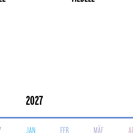
.
JAN.
FEB.
MÄE.
A