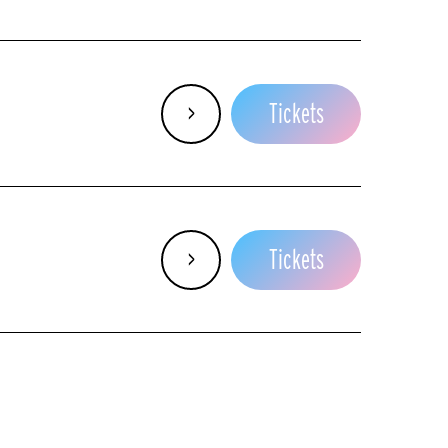
Do
>
Tickets
So
>
Tickets
So