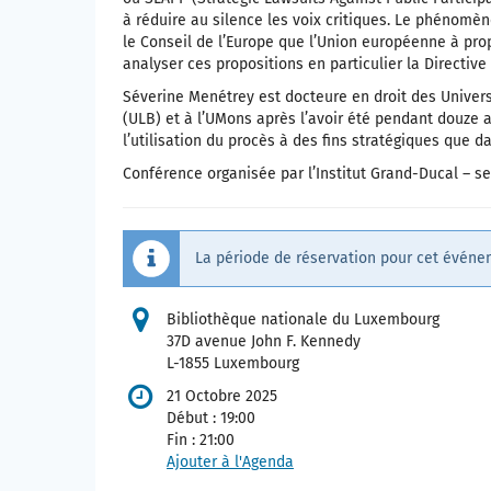
à réduire au silence les voix critiques. Le phénomèn
le Conseil de l’Europe que l’Union européenne à pro
analyser ces propositions en particulier la Directiv
Séverine Menétrey est docteure en droit des Universit
(ULB) et à l’UMons après l’avoir été pendant douze a
l’utilisation du procès à des fins stratégiques que 
Conférence organisée par l’Institut Grand-Ducal – se
La période de réservation pour cet événe
Bibliothèque nationale du Luxembourg
37D avenue John F. Kennedy
L-1855 Luxembourg
21 Octobre 2025
Début :
19:00
Fin :
21:00
Ajouter à l'Agenda