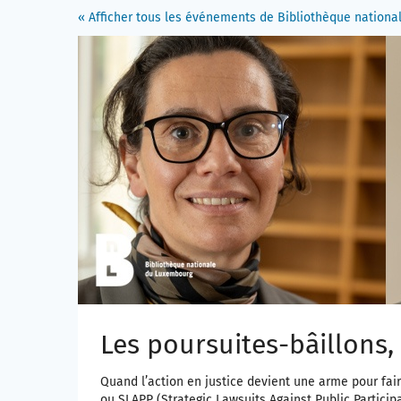
Aller sur
« Afficher tous les événements de Bibliothèque nation
la page
principale
Les poursuites-bâillons,
Quand l’action en justice devient une arme pour faire
ou SLAPP (Strategic Lawsuits Against Public Particip