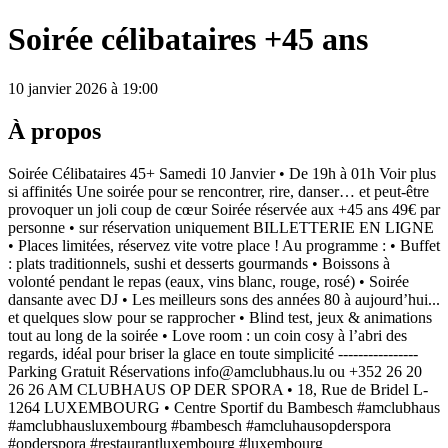
Soirée célibataires +45 ans
10 janvier 2026 à 19:00
À propos
Soirée Célibataires 45+ Samedi 10 Janvier • De 19h à 01h Voir plus
si affinités Une soirée pour se rencontrer, rire, danser… et peut-être
provoquer un joli coup de cœur Soirée réservée aux +45 ans 49€ par
personne • sur réservation uniquement BILLETTERIE EN LIGNE
• Places limitées, réservez vite votre place ! Au programme : • Buffet
: plats traditionnels, sushi et desserts gourmands • Boissons à
volonté pendant le repas (eaux, vins blanc, rouge, rosé) • Soirée
dansante avec DJ • Les meilleurs sons des années 80 à aujourd’hui...
et quelques slow pour se rapprocher • Blind test, jeux & animations
tout au long de la soirée • Love room : un coin cosy à l’abri des
regards, idéal pour briser la glace en toute simplicité ----------------
Parking Gratuit Réservations info@amclubhaus.lu ou +352 26 20
26 26 AM CLUBHAUS OP DER SPORA • 18, Rue de Bridel L-
1264 LUXEMBOURG • Centre Sportif du Bambesch #amclubhaus
#amclubhausluxembourg #bambesch #amcluhausopderspora
#opderspora #restaurantluxembourg #luxembourg