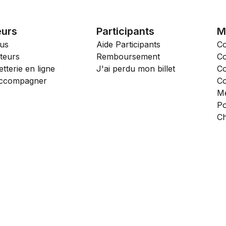
eurs
Participants
M
us
Aide Participants
Co
teurs
Remboursement
Co
etterie en ligne
J'ai perdu mon billet
Co
accompagner
Co
Me
Po
Ch