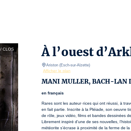
À l’ouest d’Ar
/ CLOS
Ariston
(
Esch-sur-Alzette
)
Afficher le plan
MANI MULLER, BACH-LAN 
en français
Rares sont les auteur·rices qui ont réussi, à tra
en fait partie. Inscrite à la Pléiade, son oeuvre
de rôle, jeux vidéo, films et bandes dessinées de 
Librement inspiré d’une de ses nouvelles, l’hist
météorite s’écrase à proximité de la ferme de la 