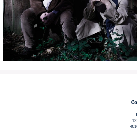
Co
12
401