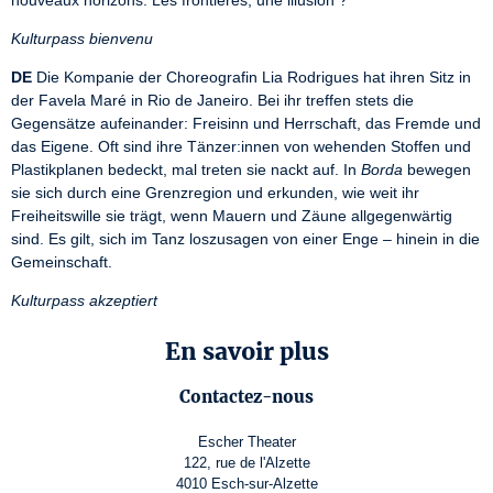
nouveaux horizons. Les frontières, une illusion ?
Kulturpass bienvenu
DE
 Die Kompanie der Choreografin Lia Rodrigues hat ihren Sitz in 
der Favela Maré in Rio de Janeiro. Bei ihr treffen stets die 
Gegensätze aufeinander: Freisinn und Herrschaft, das Fremde und 
das Eigene. Oft sind ihre Tänzer:innen von wehenden Stoffen und 
Plastikplanen bedeckt, mal treten sie nackt auf. In 
Borda
 bewegen 
sie sich durch eine Grenzregion und erkunden, wie weit ihr 
Freiheitswille sie trägt, wenn Mauern und Zäune allgegenwärtig 
sind. Es gilt, sich im Tanz loszusagen von einer Enge – hinein in die 
Gemeinschaft.
Kulturpass akzeptiert
En savoir plus
Contactez-nous
Escher Theater
122, rue de l'Alzette
4010 Esch-sur-Alzette