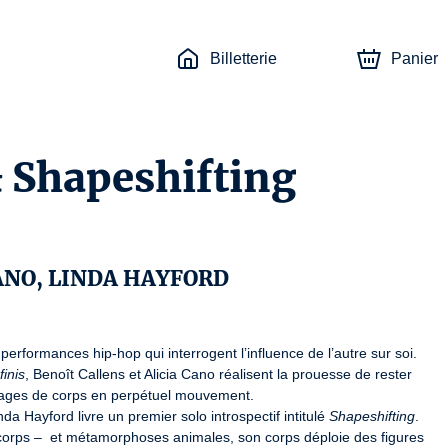
Billetterie
Panier
& Shapeshifting
ANO, LINDA HAYFORD
erformances hip-hop qui interrogent l’influence de l’autre sur soi.

finis
, Benoît Callens et Alicia Cano réalisent la prouesse de rester 
ouages de corps en perpétuel mouvement.

a Hayford livre un premier solo introspectif intitulé 
Shapeshifting
. 
 corps –  et métamorphoses animales, son corps déploie des figures 