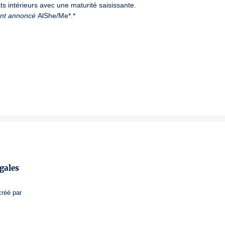
ent annoncé
 AlShe/Me*.*
gales
créé par