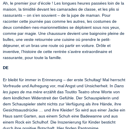
Ah, le premier jour d’école ! Les longues heures passées loin de la 
maison, la timidité devant les camarades de classe, et les plis si 
rassurants – on s’en souvient – de la jupe de maman. Pour 
raconter cette journée pas comme les autres, les costumes de 
deux comédien·nes-marionnettistes se déploient sous nos yeux, 
comme par magie. Une chaussure devient une baignoire pleine de 
bulles, une veste retournée une cuisine où prendre le petit-
déjeuner, et un bras une route où partir en voiture. Drôle et 
inventive, l’histoire de cette rentrée s’avère extraordinaire et 
rassurante, pour toute la famille.
DE
Er bleibt für immer in Erinnerung – der erste Schultag! Mal herrscht 
Vorfreude und Aufregung vor, mal Angst und Unsicherheit. In 
Dans 
les jupes de ma mère
 erzählt das Toutito Teatro ohne Worte von 
dem kindlichen Widerstreit der Gefühle. Der Schauspielerin und 
dem Schauspieler steht nichts zur Verfügung als ihre Hände, ihre 
Gesichtsausdrücke … und ihre Kleider! So wird aus einer Jacke ein 
Haus samt Garten, aus einem Schuh eine Badewanne und aus 
einem Rock ein Schulhof. Die Inszenierung für Kinder besticht 
durch ihre positive Botschaft. Hier finden Pantomime, 