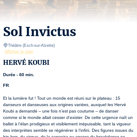
Sol Invictus
Théâtre
(
Esch-sur-Alzette
)
Afficher le plan
HERVÉ KOUBI
Durée - 60 min.
FR
Et la lumière fut ! Tout un monde est réuni sur le plateau : 15 
danseurs et danseuses aux origines variées, auxquel·les Hervé 
Koubi a demandé – une fois n’est pas coutume – de danser 
comme si le monde allait cesser d’exister. De cette urgence naît un 
ballet à l’élan prodigieux et visiblement inépuisable, tant la vigueur 
des interprètes semble se régénérer à l’infini. Des figures issues du 
hip-hop, du cirque, de la capoeira ou encore du breakdance se 