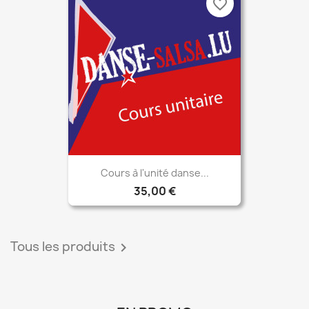
favorite_border
Cours à l'unité danse...
35,00 €
Tous les produits
