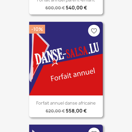
540,00 €
600,00 €
-10%
favorite_border
Forfait annuel danse africaine
558,00 €
620,00 €