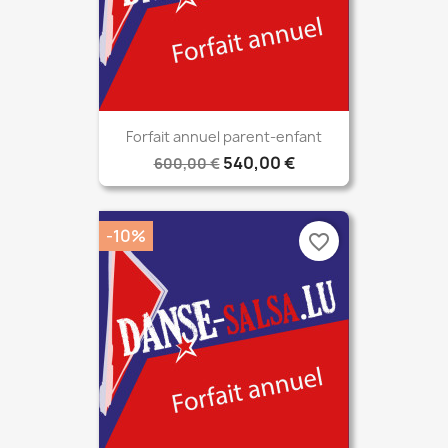
Forfait annuel parent-enfant
540,00 €
600,00 €
-10%
favorite_border