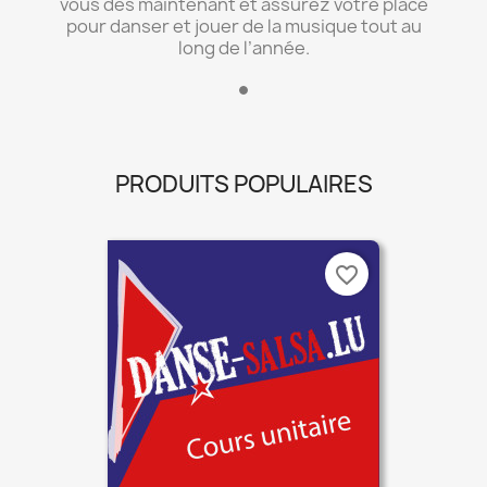
vous dès maintenant et assurez votre place
pour danser et jouer de la musique tout au
long de l’année.
PRODUITS POPULAIRES
favorite_border