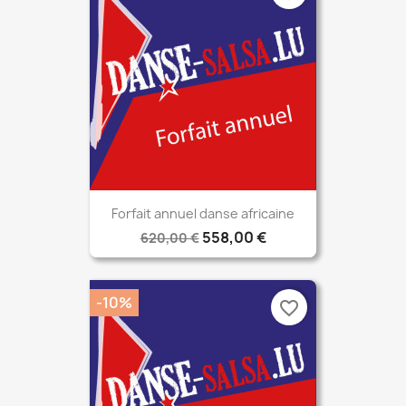
Forfait annuel danse africaine
558,00 €
620,00 €
-10%
favorite_border