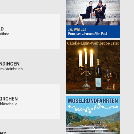
LD
tbühne
NDINGEN
im Steinbruch
KIRCHEN
bläsehalle
ENZ