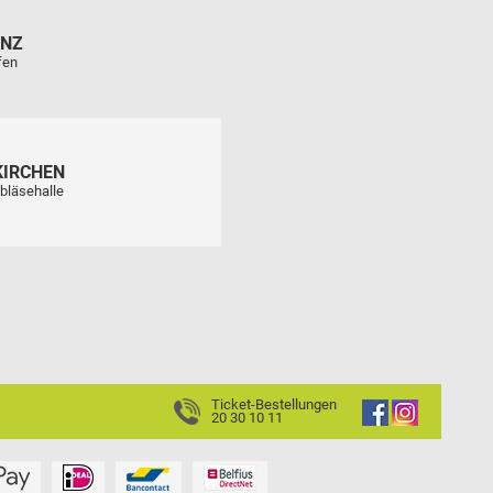
ENZ
fen
KIRCHEN
bläsehalle
Ticket-Bestellungen
20 30 10 11