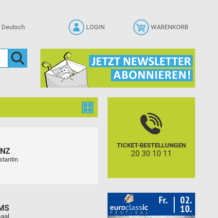
LOGIN
WARENKORB
TICKET-BESTELLUNGEN
ENZ
20 30 10 11
stantin
MS
aal