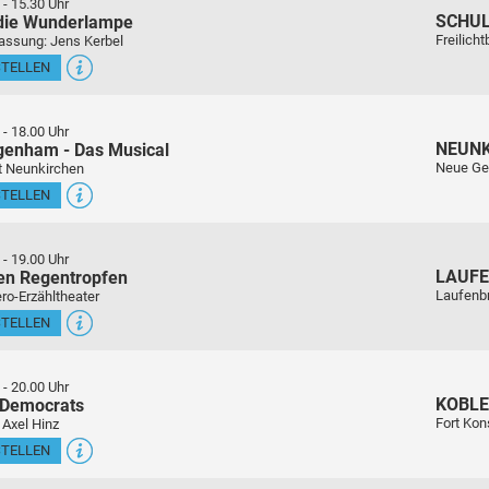
-
15.30 Uhr
SCHU
 die Wunderlampe
Freilich
assung: Jens Kerbel
STELLEN
-
18.00 Uhr
NEUN
genham - Das Musical
Neue Ge
t Neunkirchen
STELLEN
-
19.00 Uhr
LAUFE
en Regentropfen
Laufenb
ro-Erzähltheater
STELLEN
-
20.00 Uhr
KOBL
 Democrats
Fort Kon
 Axel Hinz
STELLEN