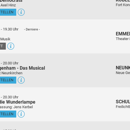
 Democrats
Fort Kon
 Axel Hinz
STELLEN
-
19.30 Uhr
- Derniere -
EMME
Theater 
 Musik
FT
-
20.00 Uhr
NEUN
genham - Das Musical
Neue Ge
t Neunkirchen
STELLEN
-
20.30 Uhr
SCHU
 die Wunderlampe
Freilich
assung: Jens Kerbel
STELLEN