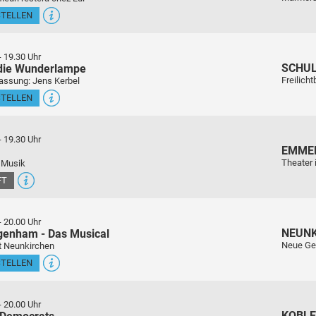
STELLEN
-
19.30 Uhr
SCHU
 die Wunderlampe
Freilich
assung: Jens Kerbel
STELLEN
-
19.30 Uhr
EMME
Theater 
 Musik
FT
-
20.00 Uhr
NEUN
genham - Das Musical
Neue Ge
t Neunkirchen
STELLEN
-
20.00 Uhr
KOBL