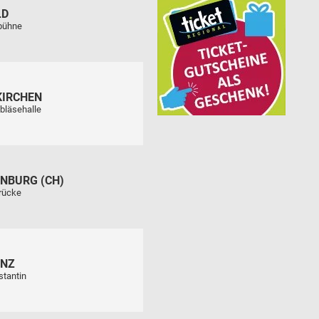
LD
tbühne
KIRCHEN
bläsehalle
NBURG (CH)
rücke
ENZ
stantin