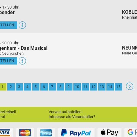
-
17.30 Uhr
KOBL
sbender
Rheinha
STELLEN
-
20.00 Uhr
NEUN
genham - Das Musical
Neue Ge
t Neunkirchen
STELLEN
1
2
3
4
5
6
7
8
9
10
11
12
13
14
15
erefreiheit
Vorverkaufsstellen
ruf
Interesse als Veranstalter?