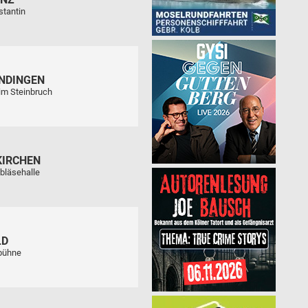
stantin
NDINGEN
im Steinbruch
KIRCHEN
bläsehalle
LD
tbühne