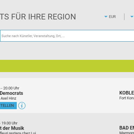
Zum
Hauptinhalt
springen
ETS FÜR IHRE REGION
6
-
20.00 Uhr
KOBL
 Democrats
Fort Kon
 Axel Hinz
STELLEN
-
19.00 Uhr
BAD E
t der Musik
Marmors
euri restera chez Lui