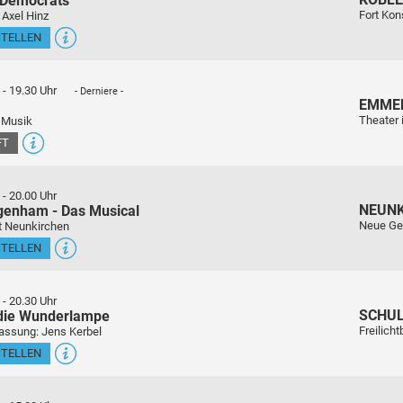
 Democrats
Fort Kon
 Axel Hinz
STELLEN
-
19.30 Uhr
- Derniere -
EMME
Theater 
 Musik
FT
-
20.00 Uhr
NEUN
genham - Das Musical
Neue Ge
t Neunkirchen
STELLEN
-
20.30 Uhr
SCHU
 die Wunderlampe
Freilich
assung: Jens Kerbel
STELLEN