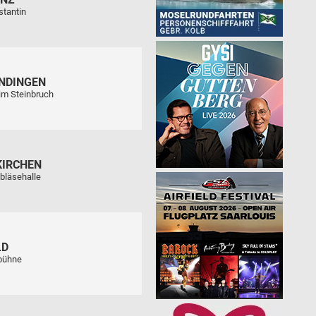
stantin
NDINGEN
im Steinbruch
KIRCHEN
bläsehalle
LD
tbühne