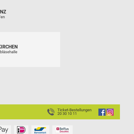
ENZ
fen
KIRCHEN
bläsehalle
Ticket-Bestellungen
20 30 10 11