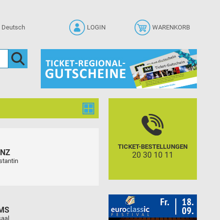
LOGIN
WARENKORB
TICKET-BESTELLUNGEN
ENZ
20 30 10 11
stantin
MS
aal