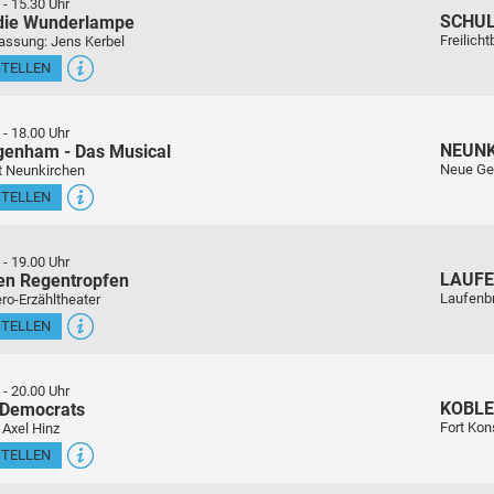
-
15.30 Uhr
SCHU
 die Wunderlampe
Freilich
assung: Jens Kerbel
STELLEN
-
18.00 Uhr
NEUN
genham - Das Musical
Neue Ge
t Neunkirchen
STELLEN
-
19.00 Uhr
LAUFE
en Regentropfen
Laufenb
ro-Erzähltheater
STELLEN
-
20.00 Uhr
KOBL
 Democrats
Fort Kon
 Axel Hinz
STELLEN