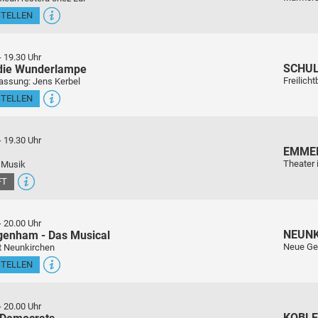
STELLEN
-
19.30 Uhr
SCHU
 die Wunderlampe
Freilich
assung: Jens Kerbel
STELLEN
-
19.30 Uhr
EMME
Theater 
 Musik
FT
-
20.00 Uhr
NEUN
genham - Das Musical
Neue Ge
t Neunkirchen
STELLEN
-
20.00 Uhr
KOBL