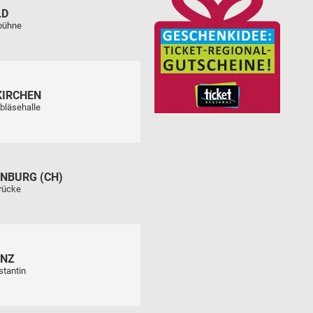
LD
tbühne
KIRCHEN
bläsehalle
NBURG (CH)
rücke
ENZ
stantin