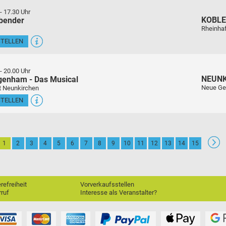
-
17.30 Uhr
KOBL
sbender
Rheinha
STELLEN
-
20.00 Uhr
NEUN
genham - Das Musical
Neue Ge
t Neunkirchen
STELLEN
1
2
3
4
5
6
7
8
9
10
11
12
13
14
15
erefreiheit
Vorverkaufsstellen
ruf
Interesse als Veranstalter?