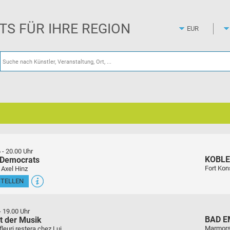
Zum
Hauptinhalt
springen
ETS FÜR IHRE REGION
6
-
20.00 Uhr
KOBL
 Democrats
Fort Kon
 Axel Hinz
STELLEN
-
19.00 Uhr
BAD E
t der Musik
Marmors
euri restera chez Lui