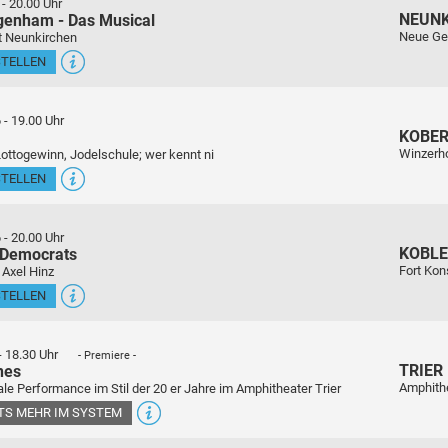
-
20.00 Uhr
NEUN
genham - Das Musical
Neue Ge
t Neunkirchen
STELLEN
6
-
19.00 Uhr
KOBE
Winzerho
Lottogewinn, Jodelschule; wer kennt ni
STELLEN
6
-
20.00 Uhr
KOBL
 Democrats
Fort Kon
 Axel Hinz
STELLEN
-
18.30 Uhr
- Premiere -
TRIER
nes
Amphith
le Performance im Stil der 20 er Jahre im Amphitheater Trier
ETS MEHR IM SYSTEM