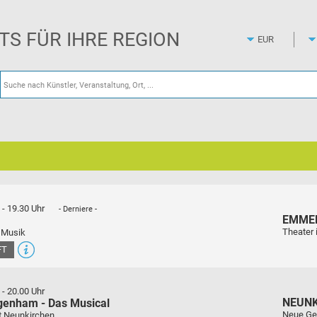
Zum
Hauptinhalt
springen
ETS FÜR IHRE REGION
-
19.30 Uhr
- Derniere -
EMME
Theater 
 Musik
FT
-
20.00 Uhr
NEUN
genham - Das Musical
Neue Ge
t Neunkirchen