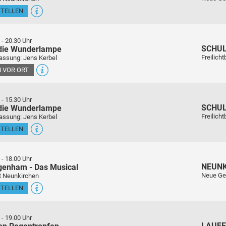
STELLEN
-
20.30 Uhr
SCHU
 die Wunderlampe
Freilich
assung: Jens Kerbel
 VOR ORT
-
15.30 Uhr
SCHU
 die Wunderlampe
Freilich
assung: Jens Kerbel
STELLEN
-
18.00 Uhr
NEUN
genham - Das Musical
Neue Ge
t Neunkirchen
STELLEN
-
19.00 Uhr
LAUFE