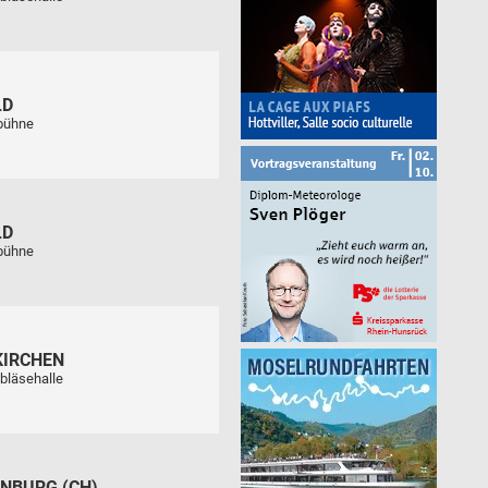
LD
tbühne
LD
tbühne
KIRCHEN
bläsehalle
NBURG (CH)