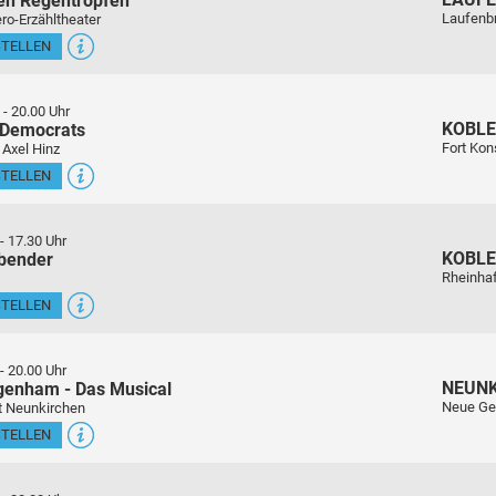
en Regentropfen
Laufenb
ro-Erzähltheater
STELLEN
-
20.00 Uhr
KOBL
 Democrats
Fort Kon
 Axel Hinz
STELLEN
-
17.30 Uhr
KOBL
sbender
Rheinha
STELLEN
-
20.00 Uhr
NEUN
genham - Das Musical
Neue Ge
t Neunkirchen
STELLEN