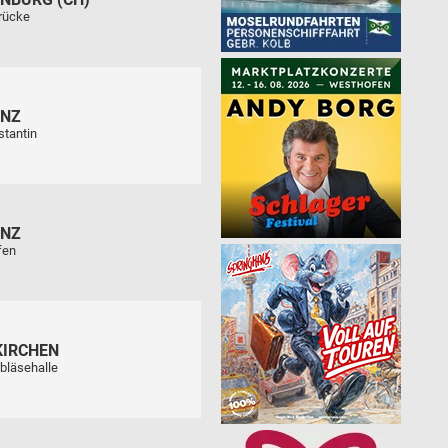
rücke
ENZ
stantin
ENZ
fen
KIRCHEN
bläsehalle