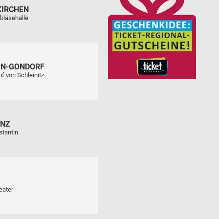
KIRCHEN
bläsehalle
RN-GONDORF
f von Schleinitz
ENZ
stantin
eater