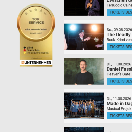
Zwischen d
Ferruccio Caine
TICKETS BE
So., 09.08.2026
The Deadly
Rock-Krimi von
TICKETS BE
Di., 11.08.2026
Daniel Fas
Heaven's Gate
TICKETS BE
Di., 11.08.2026
Made in Da
Musical Projek
TICKETS BE