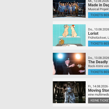
Mi., 12.08.2026
Made in Da
Musical Projek
TICKETS BE
Do., 13.08.202
Loriot
Frühstücksei, 
TICKETS BE
Do., 13.08.202
The Deadly
Rock-Krimi von
TICKETS BE
Fr., 14.08.2026
Moving Sto
eine multimedia
KEINE TICK