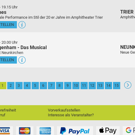
-
19.15 Uhr
TRIER
nes
Amphith
le Performance im Stil der 20 er Jahre im Amphitheater Trier
STELLEN
-
20.00 Uhr
NEUN
genham - Das Musical
Neue Ge
t Neunkirchen
STELLEN
1
2
3
4
5
6
7
8
9
10
11
12
13
14
15
erefreiheit
Vorverkaufsstellen
ruf
Interesse als Veranstalter?